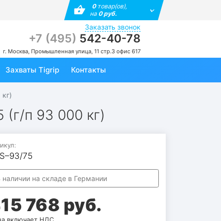
0
товар(ов),
на
0 руб.
Заказать звонок
+7 (495)
542-40-78
г. Москва, Промышленная улица, 11 стр.3 офис 617
Захваты Tigrip
Контакты
 кг)
(г/п 93 000 кг)
икул:
S–93/75
 наличии на складе в Германии
15 768 руб.
а включает НДС