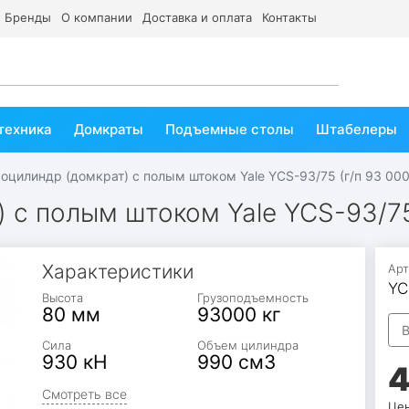
Бренды
О компании
Доставка и оплата
Контакты
техника
Домкраты
Подъемные столы
Штабелеры
оцилиндр (домкрат) с полым штоком Yale YCS-93/75 (г/п 93 000
 с полым штоком Yale YCS-93/75 
Характеристики
Арт
YC
Высота
Грузоподъемность
80 мм
93000 кг
В
Сила
Объем цилиндра
930 кН
990 см3
4
Смотреть все
Цен