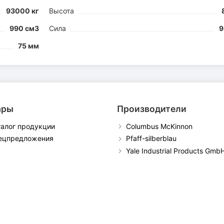
93000 кг
Высота
990 см3
Сила
9
75 мм
ары
Производители
талог продукции
Columbus McKinnon
ецпредложения
Pfaff-silberblau
Yale Industrial Products Gmb