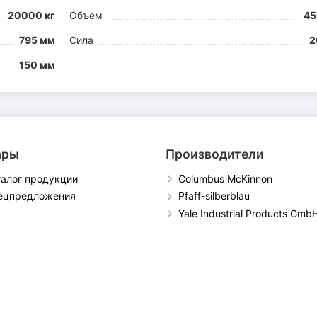
20000 кг
Объем
45
795 мм
Сила
2
150 мм
ары
Производители
талог продукции
Columbus McKinnon
ецпредложения
Pfaff-silberblau
Yale Industrial Products Gmb