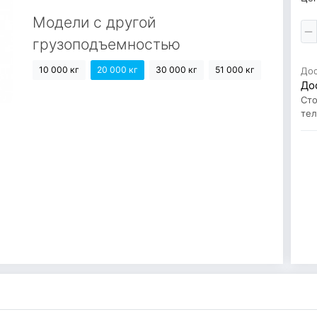
Модели с другой
грузоподъемностью
10 000 кг
20 000 кг
30 000 кг
51 000 кг
До
До
Сто
те