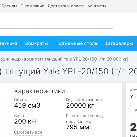
Бренды
О компании
Доставка и оплата
Контакты
техника
Домкраты
Подъемные столы
Штабелеры
оцилиндр (домкрат) тянущий Yale YPL-20/150 (г/п 20 000 кг)
тянущий Yale YPL-20/150 (г/п 20
Характеристики
Арт
YP
Объем
Грузоподъемность
459 см3
20000 кг
В
Сила
Расстояние между
200 кН
проушинами
2
795 мм
Смотреть все
Цен