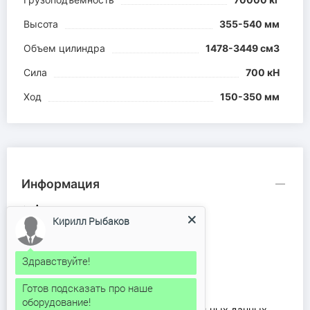
Высота
355-540 мм
Объем цилиндра
1478-3449 см3
Сила
700 кН
Ход
150-350 мм
Информация
Аренда рохли
Кирилл Рыбаков
Доставка и оплата
Каталог продукции
Контакты
Здравствуйте!
О компании
Готов подсказать про наше
Ремонт рохлей
оборудование!
Соглашение на обработку персональных данных