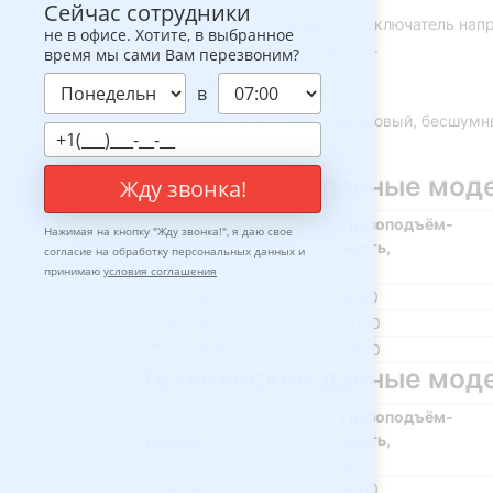
Сейчас сотрудники
Тормоз – храповик. Переключатель напр
не в офисе. Хотите, в выбранное
качающими движениями.
время мы сами Вам перезвоним?
ручка Sifeku
в
Тормоз – пружинно-дисковый, бесшумны
техобслуживания.
Технические данные моде
Жду звонка!
Грузоподъём-
Нажимая на кнопку "
Жду звонка!
", я даю свое
Модель
ность,
согласие на обработку персональных данных и
кг
принимаю
условия соглашения
STW-FvB 15
1500
STW-FvB 30
3000
STW-FvB 50
5000
Технические данные мод
Грузоподъём-
Модель
ность,
кг
STW-FvB 15
1500