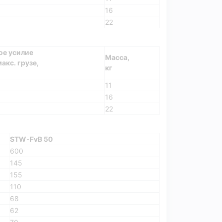
16
22
ое усилие
Масса,
акс. грузе,
кг
11
16
22
STW-FvB 50
600
145
155
110
68
62