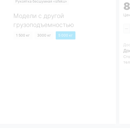
Рукоятка бесшумная «sifeku»
8
Модели с другой
Цен
грузоподъемностью
1 500 кг
3000 кг
5 000 кг
До
До
Сто
те