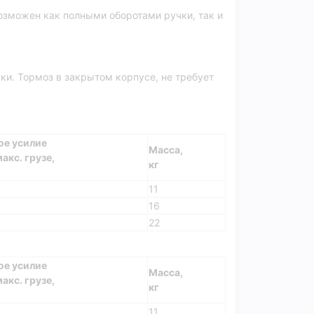
озможен как полными оборотами ручки, так и
и. Тормоз в закрытом корпусе, не требует
ое усилие
Масса,
акс. грузе,
кг
11
16
22
ое усилие
Масса,
акс. грузе,
кг
11