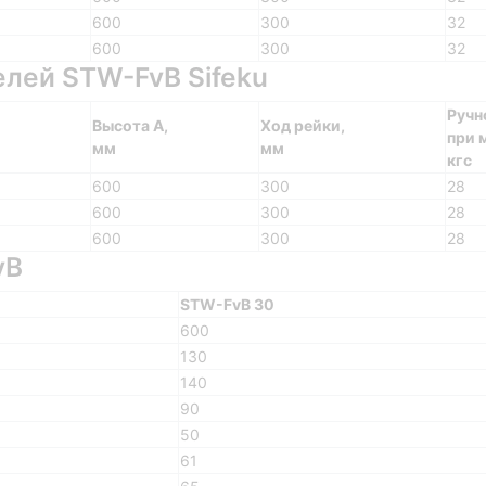
600
300
32
600
300
32
лей STW-FvB Sifeku
Ручн
Высота А,
Ход рейки,
при м
мм
мм
кгс
600
300
28
600
300
28
600
300
28
vB
STW-FvB 30
600
130
140
90
50
61