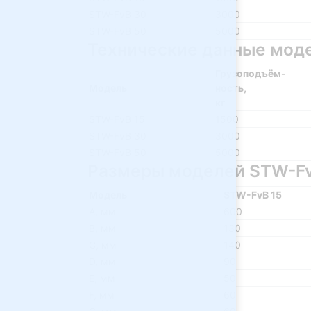
STW-FvB 30
3000
STW-FvB 50
5000
Технические данные моде
Грузоподъём-
Модель
ность,
кг
STW-FvB 15
1500
STW-FvB 30
3000
STW-FvB 50
5000
Размеры моделей STW-F
Модель
STW-FvB 15
A, мм
600
B, мм
130
C, мм
140
D, мм
90
E, мм
50
F, мм
60