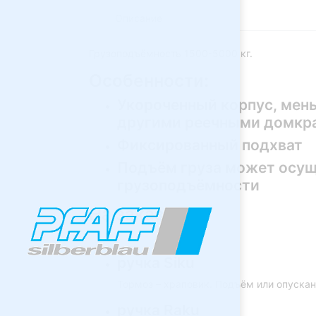
Описание
Грузоподъёмность 1500-5000 кг.
Особенности:
Укороченный корпус, мень
другими реечными домкра
Фиксированный подхват
Подъём груза может осуще
грузоподъёмности
На заказ
ручка Siku
Тормоз – храповик. Подъём или опускан
ручка Raku