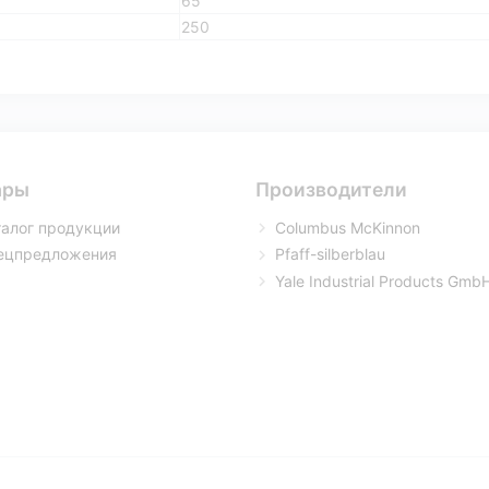
65
250
ары
Производители
талог продукции
Columbus McKinnon
ецпредложения
Pfaff-silberblau
Yale Industrial Products Gmb