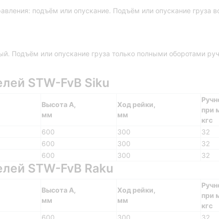
авления: подъём или опускание. Подъём или опускание груза в
й. Подъём или опускание груза только полными оборотами ручк
лей STW-FvB Siku
Ручн
Высота А,
Ход рейки,
при м
мм
мм
кгс
600
300
32
600
300
32
600
300
32
елей STW-FvB Raku
Ручн
Высота А,
Ход рейки,
при м
мм
мм
кгс
600
300
32