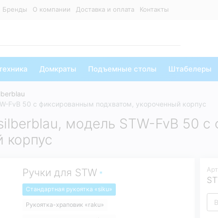
Бренды
О компании
Доставка и оплата
Контакты
техника
Домкраты
Подъемные столы
Штабелеры
berblau
STW-FvB 50 с фиксированным подхватом, укороченный корпус
silberblau, модель STW-FvB 50 
й корпус
Арт
Ручки для STW
ST
Стандартная рукоятка «siku»
В
Рукоятка-храповик «raku»