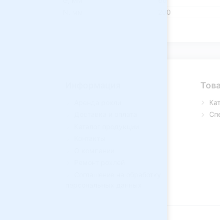
G, мм
60
N, мм
200
Информация
Тов
Аренда рохли
Ка
Доставка и оплата
Сп
Каталог продукции
Контакты
О компании
Ремонт рохлей
Соглашение на обработку
персональных данных