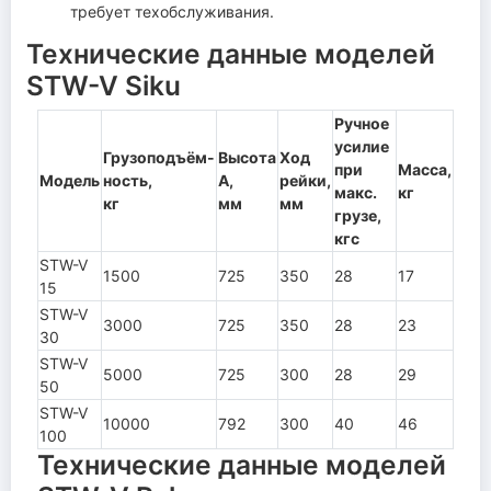
требует техобслуживания.
Технические данные моделей
STW-V Siku
Ручное
усилие
Грузоподъём-
Высота
Ход
при
Масса,
Модель
ность,
А,
рейки,
макс.
кг
кг
мм
мм
грузе,
кгс
STW-V
1500
725
350
28
17
15
STW-V
3000
725
350
28
23
30
STW-V
5000
725
300
28
29
50
STW-V
10000
792
300
40
46
100
Технические данные моделей