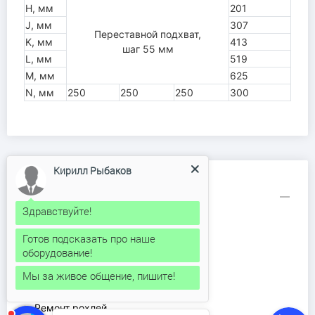
H, мм
201
J, мм
307
Переставной подхват,
K, мм
413
шаг 55 мм
L, мм
519
M, мм
625
N, мм
250
250
250
300
Кирилл Рыбаков
Информация
Здравствуйте!
Аренда рохли
Готов подсказать про наше
Доставка и оплата
оборудование!
Каталог продукции
Контакты
Мы за живое общение, пишите!
О компании
Ремонт рохлей