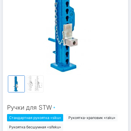
Ручки для STW
Стандартная рукоятка «siku»
Рукоятка-храповик «raku»
Рукоятка бесшумная «sifeku»