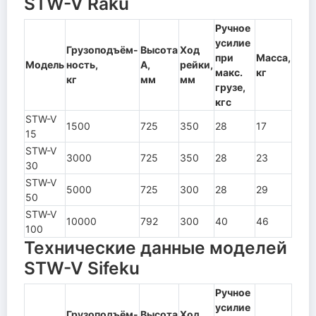
STW-V Raku
Ручное
усилие
Грузоподъём-
Высота
Ход
при
Масса,
Модель
ность,
А,
рейки,
макс.
кг
кг
мм
мм
грузе,
кгс
STW-V
1500
725
350
28
17
15
STW-V
3000
725
350
28
23
30
STW-V
5000
725
300
28
29
50
STW-V
10000
792
300
40
46
100
Технические данные моделей
STW-V Sifeku
Ручное
усилие
Грузоподъём-
Высота
Ход