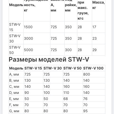
при
Масса,
Модель
ность,
А,
рейки,
макс.
кг
кг
мм
мм
грузе,
кгс
STW-V
1500
725
350
28
17
15
STW-V
3000
725
350
28
23
30
STW-V
5000
725
300
28
29
50
Размеры моделей STW-V
Модель
STW-V 15
STW-V 30
STW-V 50
STW-V 100
A, мм
725
725
725
800
B, мм
130
130
140
140
C, мм
140
140
160
160
D, мм
90
100
110
140
E, мм
50
50
68
76
F, мм
70
70
70
70
G, мм
80
80
80
95