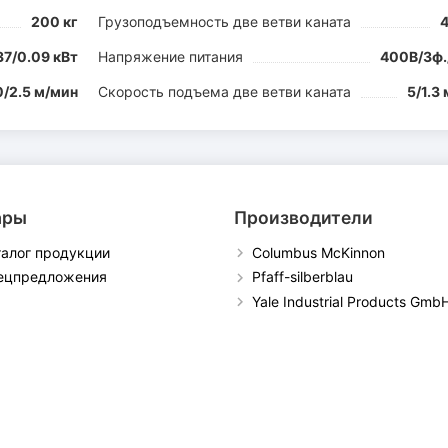
200 кг
Грузоподъемность две ветви каната
4
37/0.09 кВт
Напряжение питания
400В/3ф.
0/2.5 м/мин
Скорость подъема две ветви каната
5/1.3
ары
Производители
талог продукции
Columbus McKinnon
ецпредложения
Pfaff-silberblau
Yale Industrial Products Gmb