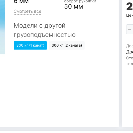
6 мм
оборот рукоятки
2
50 мм
Смотреть все
Цен
Модели с другой
грузоподъемностью
300 кг (1 канат)
300 кг (2 каната)
До
До
Сто
те