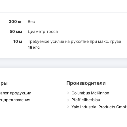
300 кг
Вес
50 мм
Диаметр троса
10 м
Требуемое усилие на рукоятке при макс. грузе
18 кгс
ары
Производители
талог продукции
Columbus McKinnon
ецпредложения
Pfaff-silberblau
Yale Industrial Products Gmb