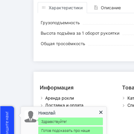
Характеристики
Описание
Грузоподъемность
Высота подъёма за 1 оборот рукоятки
Общая тросоёмкость
Информация
Тов
Аренда рохли
Ка
Доставка и оплата
Сп
Каталог продукции
Николай
Контакты
Здравствуйте!
О компании
Готов подсказать про наше