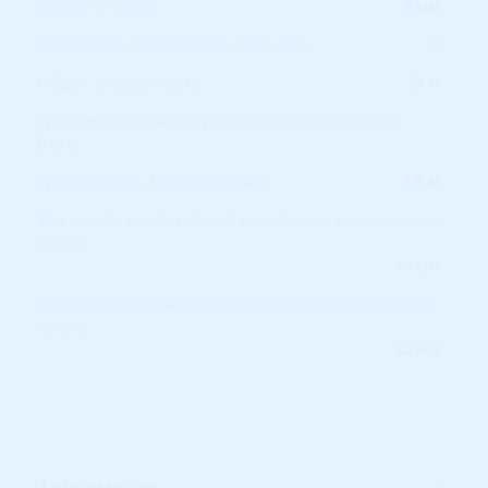
Диаметр троса
5 мм
Количество слоёв каната, максимум
7
Общая тросоёмкость
21 м
Требуемое усилие на рукоятке при макс. грузе
6 кгс
Тросоёмкость 1-го положения
1.8 м
Ход каната за один оборот рукоятки на верхнем слое
каната
44 мм
Ход каната за один оборот рукоятки на первом слое
каната
32 мм
Информация