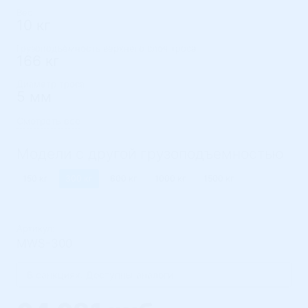
Вес
10 кг
Грузоподъёмность верхнего слоя троса
166 кг
Диаметр троса
5 мм
Смотреть все
Модели с другой грузоподъемностью
150 кг
300 кг
600 кг
1000 кг
1500 кг
Артикул:
MWS-300
В санкциях. Доступны аналоги