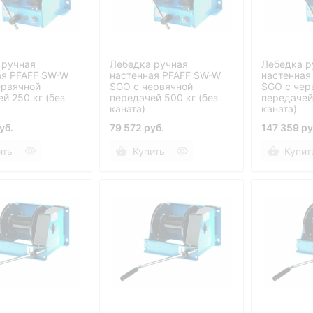
 ручная
Лебедка ручная
Лебедка р
ая PFAFF SW-W
настенная PFAFF SW-W
настенная
ервячной
SGO с червячной
SGO с чер
й 250 кг (без
передачей 500 кг (без
передачей 
каната)
каната)
уб.
79 572 руб.
147 359 ру
ить
Купить
Купит