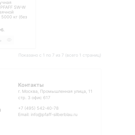
учная
 PFAFF SW-W
вячной
 5000 кг (без
уб.
ь
Показано с 1 по
7
из 7 (всего 1 страниц)
Контакты
г. Москва, Промышленная улица, 11
стр. 3 офис 617
+7 (495) 542-40-78
H
Email: info@pfaff-silberblau.ru