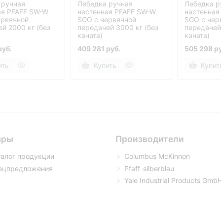
 ручная
Лебедка ручная
Лебедка р
ая PFAFF SW-W
настенная PFAFF SW-W
настенная
ервячной
SGO с червячной
SGO с чер
й 2000 кг (без
передачей 3000 кг (без
передачей
каната)
каната)
руб.
409 281 руб.
505 298 р
ить
Купить
Купит
ары
Производители
талог продукции
Columbus McKinnon
ецпредложения
Pfaff-silberblau
Yale Industrial Products Gmb