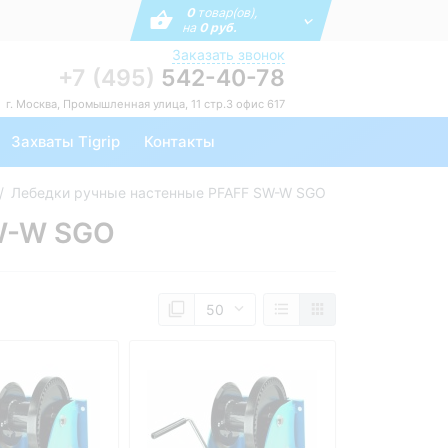
0
товар(ов),
на
0 руб.
Заказать звонок
+7 (495)
542-40-78
г. Москва, Промышленная улица, 11 стр.3 офис 617
Захваты Tigrip
Контакты
Лебедки ручные настенные PFAFF SW-W SGO
SW-W SGO