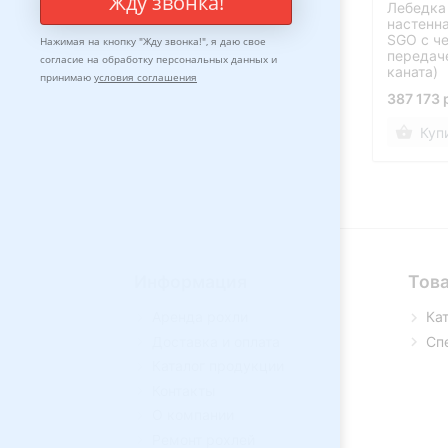
Жду звонка!
Лебедка
настенн
SGO с ч
Нажимая на кнопку "
Жду звонка!
", я даю свое
передаче
согласие на обработку персональных данных и
каната)
принимаю
условия соглашения
387 173 
Куп
Информация
Тов
Аренда рохли
Ка
Доставка и оплата
Сп
Каталог продукции
Контакты
О компании
Ремонт рохлей