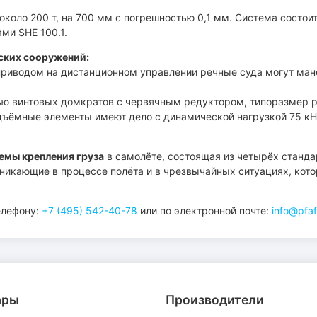
т около 200 т, на 700 мм с погрешностью 0,1 мм. Система сост
ми SHE 100.1.
ских сооружений:
иводом на дистанционном управлении речные суда могут мане
 винтовых домкратов с червячным редуктором, типоразмер ре
дъёмные элементы имеют дело с динамической нагрузкой 75 кН 
емы крепления груза
в самолёте, состоящая из четырёх станд
зникающие в процессе полёта и в чрезвычайных ситуациях, ко
елефону:
+7 (495) 542-40-78
или по электронной почте:
info@pfaff
ары
Производители