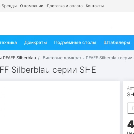
Бренды
О компании
Доставка и оплата
Контакты
техника
Домкраты
Подъемные столы
Штабелеры
 PFAFF Silberblau
Винтовые домкраты PFAFF Silberblau серии
F Silberblau серии SHE
Арт
SH
П
4
Цен