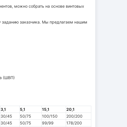
ентов, можно собрать на основе винтовых
му заданию заказчика. Мы предлагаем нашим
а (ШВП)
3,1
5,1
15,1
20,1
30/45
50/75
100/150
200/200
30/45
50/75
99/99
178/200