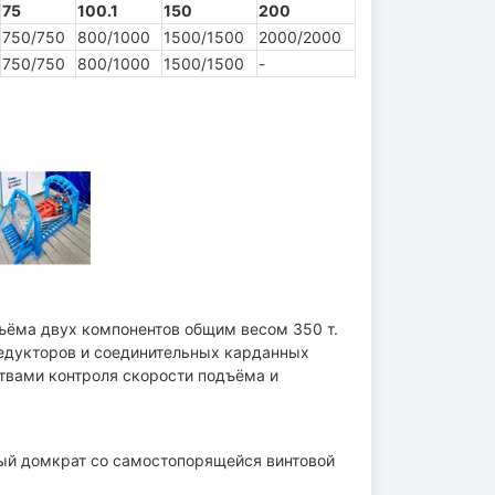
75
100.1
150
200
750/750
800/1000
1500/1500
2000/2000
750/750
800/1000
1500/1500
-
ъёма двух компонентов общим весом 350 т.
едукторов и соединительных карданных
твами контроля скорости подъёма и
дый домкрат со самостопорящейся винтовой