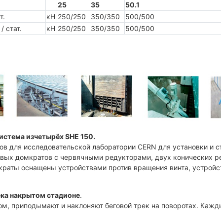
25
35
50.1
т.
кН
250/250
350/350
500/500
/ стат.
кН
250/250
350/350
500/500
истема изчетырёх SHE 150.
ов для исследовательской лаборатории CERN для установки и с
овых домкратов с червячными редукторами, двух конических р
раты оснащены устройствами против вращения винта, устройс
ека накрытом стадионе
.
ом, приподымают и наклоняют беговой трек на поворотах. Каж