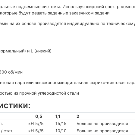
альные подъемные системы. Используя широкий спектр компон
которые будут решать заданные заказчиком задачи.
истемы на их основе производятся индивидуально по техническо
нормальный) и L (низкий)
500 об/мин
товая пара или высокопроизводительная шарико-винтовая пар
остью из прочной углеродистой стали
истики:
0,5
1,1
2
т.
кН
5//5
15/15
Больше не производится
/ стат.
кН
5//5
10/10
Больше не производится