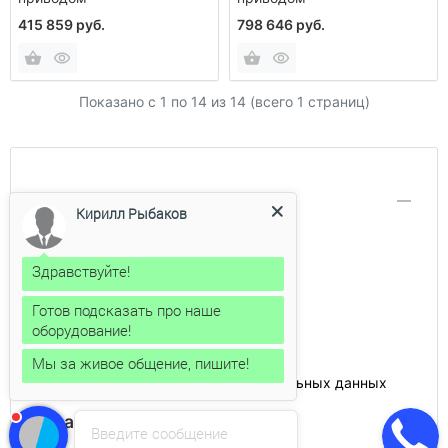
415 859 руб.
798 646 руб.
Показано с 1 по
14
из 14 (всего 1 страниц)
Информация
Кирилл Рыбаков
Аренда рохли
Доставка и оплата
Здравствуйте!
Каталог продукции
Готов подсказать про наше
Контакты
оборудование!
О компании
Ремонт рохлей
Мы за живое общение, пишите!
Соглашение на обработку персональных данных
Товары
Введите сообщение