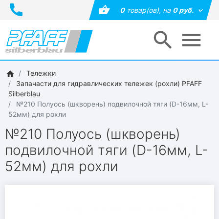
0
товар(ов),
на
0 руб.
Тележки
Запачасти для гидравлических тележек (рохли) PFAFF
Silberblau
№210 Полуось (шкворень) подвилочной тяги (D-16мм, L-
52мм) для рохли
№210 Полуось (шкворень)
подвилочной тяги (D-16мм, L-
52мм) для рохли