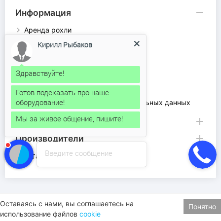
Информация
Аренда рохли
Доставка и оплата
Кирилл Рыбаков
Каталог продукции
Контакты
Здравствуйте!
О компании
Ремонт рохлей
Готов подсказать про наше
оборудование!
Соглашение на обработку персональных данных
Мы за живое общение, пишите!
Товары
Производители
Введите сообщение
Контакты
Оставаясь с нами, вы соглашаетесь на
Понятно
использование файлов
cookie