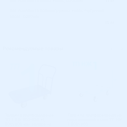
Вес комплекта литых колёс, D200мм
11 кг
Вес комплекта большегрузных колёс (чугунный
обод), D200мм
15 кг
Рекомендуемые товары
Тележка платформенная
Тележка платформенная из
ТП 1 (г/п 300-550 кг,
нержавеющей стали ТП НЖ
500х800 мм, колёса на
1 500х800