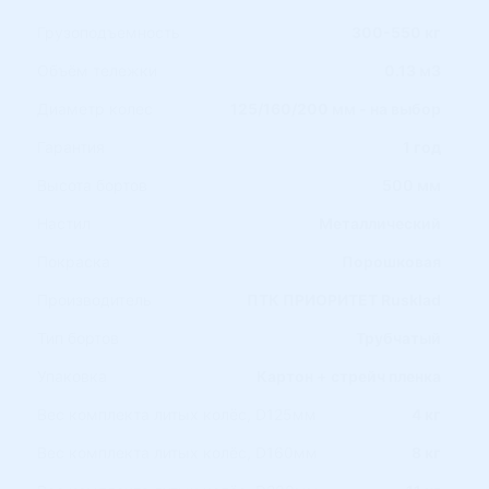
Грузоподъемность
300-550 кг
Объём тележки
0.13 м3
Диаметр колес
125/160/200 мм - на выбор
Гарантия
1 год
Высота бортов
500 мм
Настил
Металлический
Покраска
Порошковая
Производитель
ПТК ПРИОРИТЕТ Rusklad
Тип бортов
Трубчатый
Упаковка
Картон + стрейч пленка
Вес комплекта литых колёс, D125мм
4 кг
Вес комплекта литых колёс, D160мм
8 кг