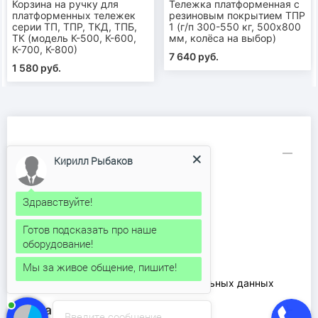
Корзина на ручку для
Тележка платформенная с
платформенных тележек
резиновым покрытием ТПР
серии ТП, ТПР, ТКД, ТПБ,
1 (г/п 300-550 кг, 500х800
ТК (модель К-500, К-600,
мм, колёса на выбор)
К-700, К-800)
7 640 руб.
1 580 руб.
Информация
Кирилл Рыбаков
Аренда рохли
Доставка и оплата
Здравствуйте!
Каталог продукции
Готов подсказать про наше
Контакты
оборудование!
О компании
Ремонт рохлей
Мы за живое общение, пишите!
Соглашение на обработку персональных данных
Товары
Введите сообщение