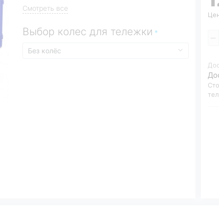
Смотреть все
Цен
Выбор колес для тележки
До
До
Сто
те