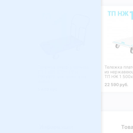
Тележка платформенная
Тележка пла
ТП 1 (г/п 300-550 кг,
из нержавею
500х800 мм, колёса на
ТП НЖ 1 500
выбор)
22 590 руб.
5 450 руб.
Информация
Тов