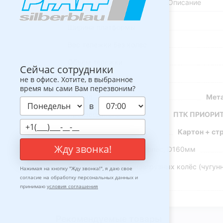
Характеристики
Описание
Ширина платформы
Вес тележки без колес
Объём тележки
Сейчас сотрудники
не в офисе. Хотите, в выбранное
Гарантия
время мы сами Вам перезвоним?
Настил
Мета
в
Производитель
ПТК ПРИОРИТ
Упаковка
Картон + ст
Жду звонка!
Вес комплекта литых колёс, D160мм
Вес комплекта большегрузных колёс (чугунн
Нажимая на кнопку "
Жду звонка!
", я даю свое
D200мм
согласие на обработку персональных данных и
принимаю
условия соглашения
Рекомендуемые товары