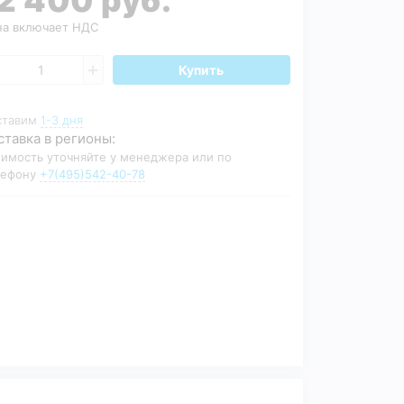
а включает НДС
Купить
ставим
1-3 дня
ставка в регионы:
имость уточняйте у менеджера или по
лефону
+7(495)542-40-78