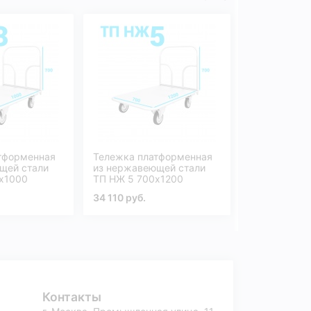
тформенная
Тележка платформенная
Тележка дву
щей стали
из нержавеющей стали
нержавеюще
х1000
ТП НЖ 5 700х1200
НЖ 1 500х8
34 110 руб.
32 960 руб.
Контакты