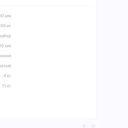
00 мм
50 кг
 выбор
00 мм
ковая
чатый
4 кг
11 кг