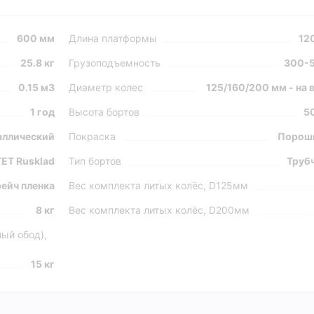
600 мм
Длина платформы
12
25.8 кг
Грузоподъемность
300-5
0.15 м3
Диаметр колес
125/160/200 мм - на
1 год
Высота бортов
5
ллический
Покраска
Порош
ЕТ Rusklad
Тип бортов
Труб
рейч пленка
Вес комплекта литых колёс, D125мм
8 кг
Вес комплекта литых колёс, D200мм
ый обод),
15 кг