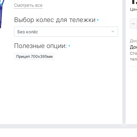
Смотреть все
Цен
Выбор колес для тележки
До
Полезные опции:
До
Сто
Прицеп 700х395мм
те