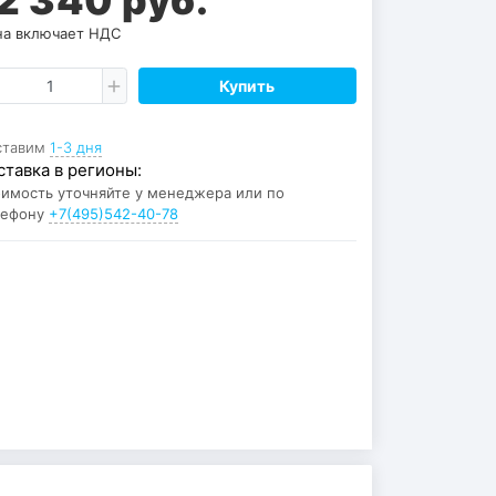
а включает НДС
Купить
ставим
1-3 дня
ставка в регионы:
имость уточняйте у менеджера или по
лефону
+7(495)542-40-78