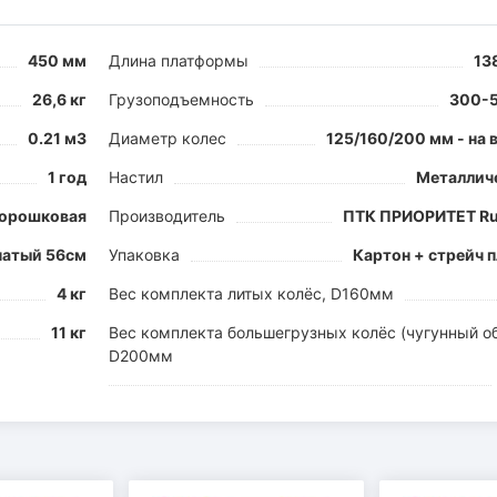
450 мм
Длина платформы
13
26,6 кг
Грузоподъемность
300-5
0.21 м3
Диаметр колес
125/160/200 мм - на
1 год
Настил
Металлич
орошковая
Производитель
ПТК ПРИОРИТЕТ Ru
чатый 56см
Упаковка
Картон + стрейч 
4 кг
Вес комплекта литых колёс, D160мм
11 кг
Вес комплекта большегрузных колёс (чугунный об
D200мм