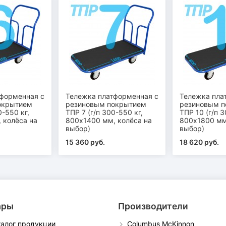
форменная с
Тележка платформенная с
Тележка пла
окрытием
резиновым покрытием
резиновым 
0-550 кг,
ТПР 7 (г/п 300-550 кг,
ТПР 10 (г/п 3
 колёса на
800х1400 мм, колёса на
800х1800 мм
выбор)
выбор)
15 360 руб.
18 620 руб.
ары
Производители
талог продукции
Columbus McKinnon