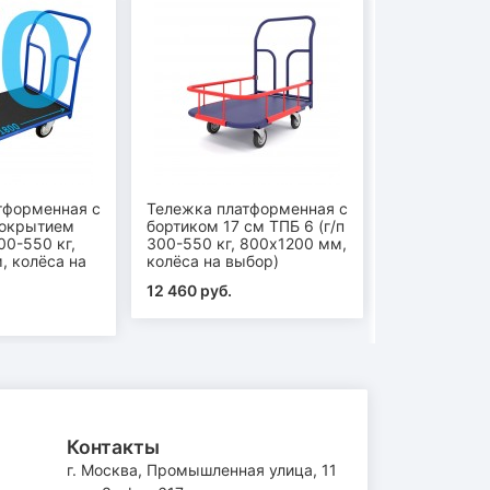
тформенная с
Тележка платформенная с
Тележка пла
покрытием
бортиком 17 см ТПБ 6 (г/п
бортиком 17 
00-550 кг,
300-550 кг, 800х1200 мм,
300-550 кг,
, колёса на
колёса на выбор)
колёса на в
12 460 руб.
13 710 руб.
Контакты
г. Москва, Промышленная улица, 11