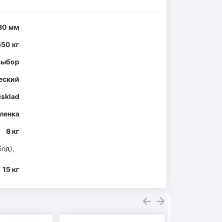
80 мм
50 кг
 выбор
еский
sklad
пленка
8 кг
од),
15 кг