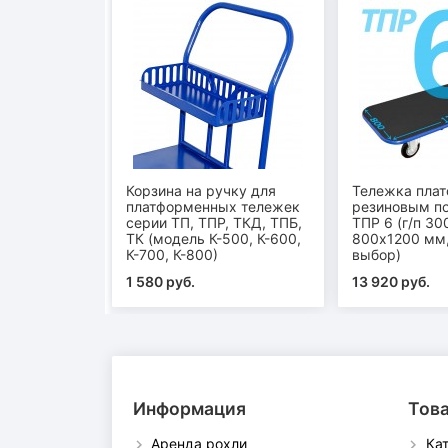
Корзина на ручку для
Тележка плат
платформенных тележек
резиновым п
серии ТП, ТПР, ТКД, ТПБ,
ТПР 6 (г/п 30
ТК (модель К-500, К-600,
800х1200 мм,
К-700, К-800)
выбор)
1 580 руб.
13 920 руб.
Информация
Тов
Аренда рохли
Ка