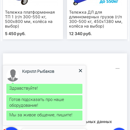
Тележка платформенная
Тележка ДЛ для
ТП 1 (г/п 300-550 кг,
длинномерных грузов (г/п
500х800 мм, колёса на
300-500 кг, 450х1380 мм,
выбор)
колёса на выбор)
5 450 руб.
12 340 руб.
Информация
Кирилл Рыбаков
Аренда рохли
Доставка и оплата
Здравствуйте!
Каталог продукции
Готов подсказать про наше
Контакты
оборудование!
О компании
Мы за живое общение, пишите!
Ремонт рохлей
Соглашение на обработку персональных данных