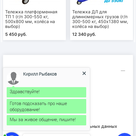
Тележка платформенная
Тележка ДЛ для
ТП 1 (г/п 300-550 кг,
длинномерных грузов (г/п
500х800 мм, колёса на
300-500 кг, 450х1380 мм,
выбор)
колёса на выбор)
5 450 руб.
12 340 руб.
Информация
Кирилл Рыбаков
Аренда рохли
Доставка и оплата
Здравствуйте!
Каталог продукции
Готов подсказать про наше
Контакты
оборудование!
О компании
Ремонт рохлей
Мы за живое общение, пишите!
Соглашение на обработку персональных данных